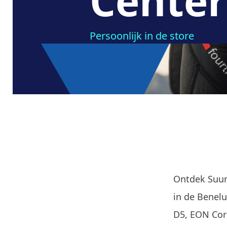
Center
Persoonlijk in de store
Ontdek Suun
in de Benelu
D5, EON Cor