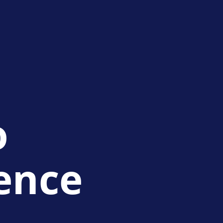
o
ence