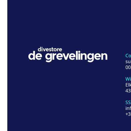
Co
su
00
Wi
El
43
SS
in
+3